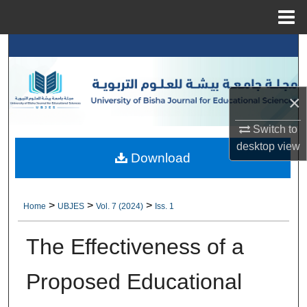
Menu
Home
Search
Browse Collections
×
My Account
Switch to
desktop
view
About
Download
Digital Commons Network™
>
>
>
Home
UBJES
Vol. 7 (2024)
Iss. 1
The Effectiveness of a
Proposed Educational