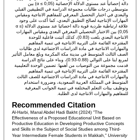
دالة إحصائياً عند مستوى الدلالة الإحصائية (α ≤ 0,05) بين
متوسطي درجات طالبات مجموعة الدراسة في التطبيقين القبلي
والبعدي في اختبار التحصيل المعرفي للمفاهيم الانتاجية ومقياس
المهارات الإنتاجية لصالح التطبيق البعدي، كما أكدت على وجود
علاقة ارتباطية طردية قوية دالة احصائيا عند مستوى الدلالة (α ≤
0,05) بين الاختبار التحصيلي المعرفي البعدي ومقياس المهارات
الانتاجية البعدي بلغت (0.83)، كذلك أثبتت فاعلية للوحدة
المقترحة القائمة على التربية الانتاجية في تنمية المفاهيم
والمهارات الانتاجية في مادة الدراسات الاجتماعية لدى طالبات
الصف الثالث المتوسط في مدينة مكة المكرمة وبلغ معامل التأثير
لمربع ايتا على التوالي (0.88-0.93)، وبناء على نتائج الدراسة
قدمت مجموعة من التوصيات من أهمها: تضمين الوحدة التعليمية
المقترحة القائمة على التربية الإنتاجية في تنمية المفاهيم
والمهارات الانتاجية في مادة الدراسات الاجتماعية للصف الثالث
المتوسط في المملكة العربية السعودية، وضرورة استخدام
وتوظيف بيئات التعلم المختلفة في تنمية الجوانب المعرفية
للمفاهيم والمهارات الانتاجية لدى الطلبة.
Recommended Citation
Al-Harbi, Manal Abdel Hadi Bakht (2024) "The
Effectiveness of a Proposed Educational Unit Based on
Productive Education in Developing Productive Concepts
and Skills in the Subject of Social Studies among Third-
Year Intermediate Female Students in Makkah,"
University