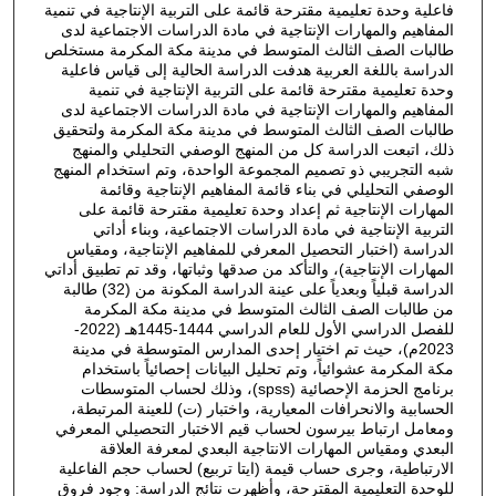
فاعلية وحدة تعليمية مقترحة قائمة على التربية الإنتاجية في تنمية
المفاهيم والمهارات الإنتاجية في مادة الدراسات الاجتماعية لدى
طالبات الصف الثالث المتوسط في مدينة مكة المكرمة مستخلص
الدراسة باللغة العربية هدفت الدراسة الحالية إلى قياس فاعلية
وحدة تعليمية مقترحة قائمة على التربية الإنتاجية في تنمية
المفاهيم والمهارات الإنتاجية في مادة الدراسات الاجتماعية لدى
طالبات الصف الثالث المتوسط في مدينة مكة المكرمة ولتحقيق
ذلك، اتبعت الدراسة كل من المنهج الوصفي التحليلي والمنهج
شبه التجريبي ذو تصميم المجموعة الواحدة، وتم استخدام المنهج
الوصفي التحليلي في بناء قائمة المفاهيم الإنتاجية وقائمة
المهارات الإنتاجية ثم إعداد وحدة تعليمية مقترحة قائمة على
التربية الإنتاجية في مادة الدراسات الاجتماعية، وبناء أداتي
الدراسة (اختبار التحصيل المعرفي للمفاهيم الإنتاجية، ومقياس
المهارات الإنتاجية)، والتأكد من صدقها وثباتها، وقد تم تطبيق أداتي
الدراسة قبلياً وبعدياً على عينة الدراسة المكونة من (32) طالبة
من طالبات الصف الثالث المتوسط في مدينة مكة المكرمة
للفصل الدراسي الأول للعام الدراسي 1444-1445هـ (2022-
2023م)، حيث تم اختيار إحدى المدارس المتوسطة في مدينة
مكة المكرمة عشوائياً، وتم تحليل البيانات إحصائياً باستخدام
برنامج الحزمة الإحصائية (spss)، وذلك لحساب المتوسطات
الحسابية والانحرافات المعيارية، واختبار (ت) للعينة المرتبطة،
ومعامل ارتباط بيرسون لحساب قيم الاختبار التحصيلي المعرفي
البعدي ومقياس المهارات الانتاجية البعدي لمعرفة العلاقة
الارتباطية، وجرى حساب قيمة (ايتا تربيع) لحساب حجم الفاعلية
للوحدة التعليمية المقترحة، وأظهرت نتائج الدراسة: وجود فروق