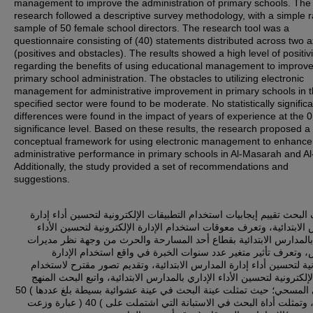
management to improve the administration of primary schools. The
research followed a descriptive survey methodology, with a simple
sample of 50 female school directors. The research tool was a
questionnaire consisting of (40) statements distributed across two 
(positives and obstacles). The results showed a high level of positivi
regarding the benefits of using educational management to improv
primary school administration. The obstacles to utilizing electronic
management for administrative improvement in primary schools in 
specified sector were found to be moderate. No statistically significa
differences were found in the impact of years of experience at the 
significance level. Based on these results, the research proposed a
conceptual framework for using electronic management to enhance
administrative performance in primary schools in Al-Masarah and Al
Additionally, the study provided a set of recommendations and
suggestions.
لبحث تقييم إيجابيات استخدام التطبيقات الإلكترونية لتحسين أداء إدارة
الابتدائية، وتعرف معوقات استخدام الإدارة الإلكترونية لتحسين الأداء
 بالمدارس الابتدائية بقطاع أحد المسارحة والحرث من وجهة نظر مديرات
 وتعرف تأثير متغير عدد سنوات الخبرة في واقع استخدام الإدارة
نية لتحسين أداء إدارة المدارس الابتدائية، وتقديم تصور مقترح لاستخدام
الإلكترونية لتحسين الأداء الإداري بالمدارس الابتدائية، واتبع البحث المنهج
الوصفي المسحي؛ حيث تمثلت عينة البحث في عينة عشوائية بسيطة بلغ عددها ) 50
( مديرة، وتمثلت أداة البحث في الاستبانة التي اشتملت على ) 40 ( عبارة وزعت