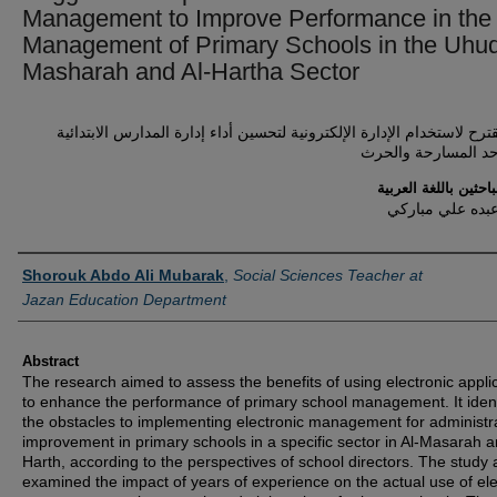
Management to Improve Performance in the
Management of Primary Schools in the Uhud
Masharah and Al-Hartha Sector
رح لاستخدام الإدارة الإلكترونية لتحسين أداء إدارة المدارس الابتدائية
حد المسارحة والحرث
احثين باللغة العربية
ده علي مباركي
Authors
Shorouk Abdo Ali Mubarak
,
Social Sciences Teacher at
Jazan Education Department
Abstract
The research aimed to assess the benefits of using electronic appli
to enhance the performance of primary school management. It ident
the obstacles to implementing electronic management for administr
improvement in primary schools in a specific sector in Al-Masarah a
Harth, according to the perspectives of school directors. The study 
examined the impact of years of experience on the actual use of ele