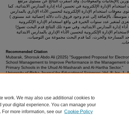
رين )الإيجابيات والمعوقات(، وقد أسفرت النتائج عن مستوى مرتفع
ت استخدام الإدارة الإلكترونية في تحسين أداء إدارة المدارس الابتدائية، كما
ى معوقات استخدام الإدارة الإلكترونية لتحسين الأداء الإداري بالمدارس
ائية متوسطًًا، بالإضافة إلى عدم وجود فروق ذات دلالة إحصائية عند مستوى
0.05 ( عزى لمتغير عدد سنوات الخبرة في واقع استخدام الإدارة الإلكترونية
داء إدارة المدارس الابتدائية، وفي ضوء تلك النتائج قدم البحث تصورًًا
 لاستخدام الإدارة الإلكترونية لتحسين الأداء الإداري بالمدارس الابتدائية
أحد المسارحة والحرث، كما قدم البحث مجموعة من التوصيات
رحات
Recommended Citation
Mubarak, Shorouk Abdo Ali (2025) "Suggested Proposal for Electron
School Management to Improve Performance in the Management o
Primary Schools in the Uhud Al-Masharah and Al-Hartha Sector,"
University of Bisha Journal for Educational Sciences
: Vol. 8: Iss. 1, A
6.
DOI:
https://doi.org/10.65073/1658-9548.1005
Available at: https://ubjes.ub.edu.sa/home/vol8/iss1/6
te work. We may also use additional cookies to
d your digital experience. You can manage your
. For more information, see our
Cookie Policy
Home
|
My Account
|
Accessibility Statement
Privacy
Copyright