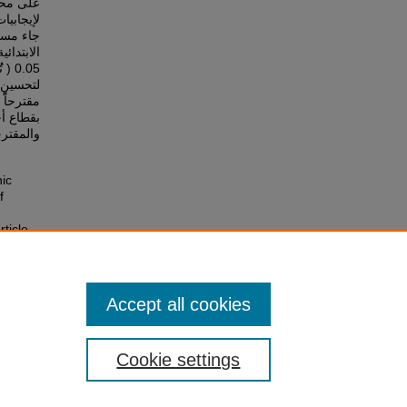
على محو
لإيجابيا
جاء مستو
الابتد )
تُُ
لتحسين أ
مقترحاًً
بقطاع ،
والمقت.
ic
f
rticle
Accept all cookies
Cookie settings