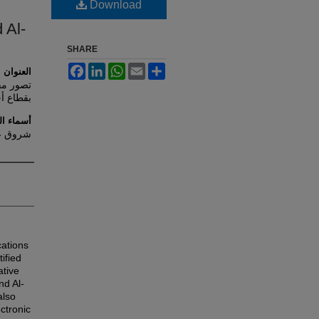
Download
 Al-
SHARE
Facebook
LinkedIn
WhatsApp
Email
Share
العنوان
تصور مقت
بقطاع أ
أسماء الب
شروق عب
cations
ified
ative
nd Al-
also
ctronic