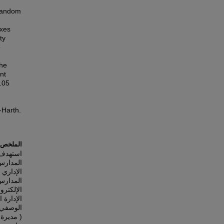
 random
axes
ty
e
the
nt
0.05
-Harth.
الملخص
استهدف ا
المدارس 
الإداري
المدارس،
الإلكترو
الإدارة 