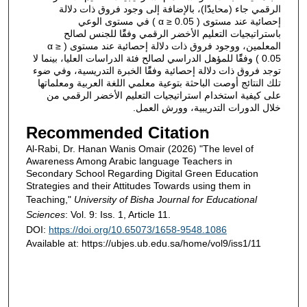
الرقمي جاء (محايدًًا)، بالإضافة إلى وجود فروق ذات دلالة
إحصائية عند مستوى ( α ≥ 0.05 ) في مستوى الوعي
باستراتيجيات التعليم الأخضر الرقمي وفقًًا للجنس لصالح
المعلمين، ووجود فروق ذات دلالة إحصائية عند مستوى ( α ≥
0.05 ) وفقًًا للمؤهل الدراسي لصالح فئة الدراسات العليا، بينما لا
توجد فروق ذات دلالة إحصائية وفقًًا الخبرة التدريسية، وفي ضوء
تلك النتائج أوصت الباحثة بتوعية معلمي اللغة العربية ومعلماتها
على كيفية استخدام استراتيجيات التعليم الأخضر الرقمي من
خلال الدورات التدريبية، وورش العمل.
Recommended Citation
Al-Rabi, Dr. Hanan Wanis Omair (2026) "The level of
Awareness Among Arabic language Teachers in
Secondary School Regarding Digital Green Education
Strategies and their Attitudes Towards using them in
Teaching,"
University of Bisha Journal for Educational
Sciences
: Vol. 9: Iss. 1, Article 11.
DOI:
https://doi.org/10.65073/1658-9548.1086
Available at: https://ubjes.ub.edu.sa/home/vol9/iss1/11