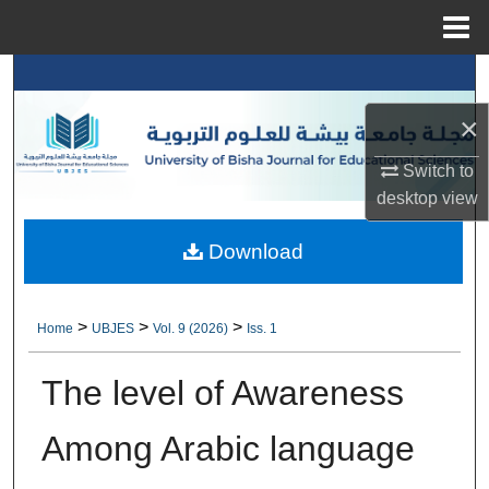
Menu
Home
Search
×
Browse Collections
Switch to
My Account
desktop
view
About
Download
Digital Commons Network™
>
>
>
Home
UBJES
Vol. 9 (2026)
Iss. 1
The level of Awareness
Among Arabic language