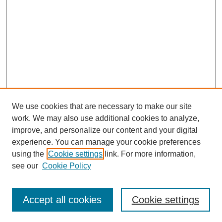
We use cookies that are necessary to make our site
work. We may also use additional cookies to analyze,
improve, and personalize our content and your digital
Journal Home
experience. You can manage your cookie preferences
About This Journal | حول هذه المجلة
using the
Cookie settings
link. For more information,
Aims & Scope |الأهداف والنطاق
see our
Cookie Policy
For Authors | تعليمات للمؤلفين
Editorial Board | مجلس التحرير
Contact | تواصل معنا
Accept all cookies
Cookie settings
Author Guide | دليل المؤلف