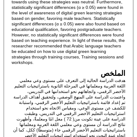
towards using these strategies was neutral. Furthermore,
statistically significant differences (α ≥ 0.05) were found in
the level of awareness of digital green learning strategies
based on gender, favoring male teachers. Statistically
significant differences (α ≥ 0.05) were also found based on
educational qualification, favoring postgraduate teachers.
However, no statistically significant differences were found
based on teaching experience. In light of these results, the
researcher recommended that Arabic language teachers
be educated on how to use digital green learning
strategies through training courses, Training sessions and
workshops.
الملخص
هدفت الدراسة الحالية إلى التعرف على مستوى وعي معلمي
اللغة العربية ومعلماتها في المرحلة الثانوية باستراتيجيات التعليم
الأخضر الرقمي، واتجاهاتهم نحو استخدامها في التدريس،
واعتمدت الدراسة على المنهج الوصفي، ولتحقيق أهداف الدراسة
تم إعداد قائمة باستراتيجيات التعليم الأخضر الرقمي، واستبانة
للكشف عن مستوى الوعي، ومقياس الاتجاه نحو استخدام
استراتيجيات التعليم الأخضر الرقمي في التدريس، وطبقت
الدراسة على عينة تكونت من( 72 ) معل امًا ومعلمةًً، وأظهرت
نتائج الدراسة أن مستوى وعي معلمي اللغة العربية ومعلماتها
باستراتيجيات التعليم الأخضر الرقمي جاء (متوسطًًا) ككل، كما أن
اتجاه عينة البحث نحو استخدام استراتيجيات التعليم الأخضر